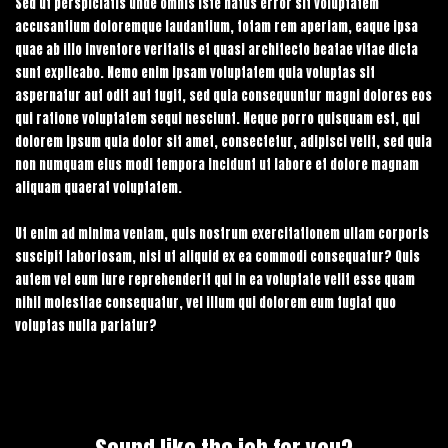
Sed ut perspiciatis unde omnis iste natus error sit voluptatem
accusantium doloremque laudantium, totam rem aperiam, eaque ipsa
quae ab illo inventore veritatis et quasi architecto beatae vitae dicta
sunt explicabo. Nemo enim ipsam voluptatem quia voluptas sit
aspernatur aut odit aut fugit, sed quia consequuntur magni dolores eos
qui ratione voluptatem sequi nesciunt. Neque porro quisquam est, qui
dolorem ipsum quia dolor sit amet, consectetur, adipisci velit, sed quia
non numquam eius modi tempora incidunt ut labore et dolore magnam
aliquam quaerat voluptatem.
Ut enim ad minima veniam, quis nostrum exercitationem ullam corporis
suscipit laboriosam, nisi ut aliquid ex ea commodi consequatur? Quis
autem vel eum iure reprehenderit qui in ea voluptate velit esse quam
nihil molestiae consequatur, vel illum qui dolorem eum fugiat quo
voluptas nulla pariatur?