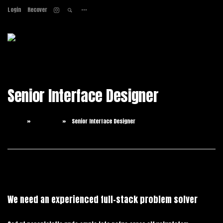
Login
Recover
Home
About
Services
Work
Senior Interface Designer
Contact
Home
Careers
Senior Interface Designer
We need an experienced full-stack problem solver